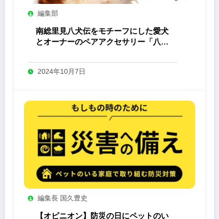
編集部
南総里見八犬伝をモチーフにした愛犬
とオーナーのペアアクセサリー「八心
-Yashin- 」
2024年10月7日
編集長 国久豊史
【オピニオン】防災の日にペットのい