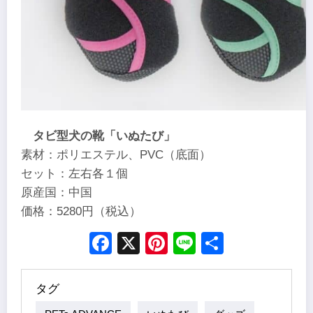
タビ型犬の靴「いぬたび」
素材：ポリエステル、PVC（底面）
セット：左右各１個
原産国：中国
価格：5280円（税込）
Facebook
X
Pinterest
Line
Share
タグ