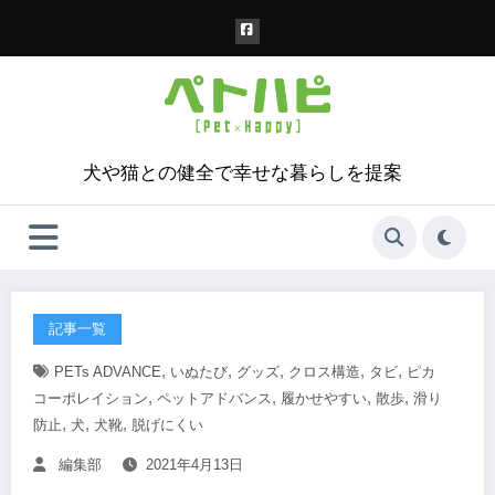
コ
ン
テ
ン
ツ
へ
ス
犬や猫との健全で幸せな暮らしを提案
キ
ッ
プ
記事一覧
,
,
,
,
,
PETs ADVANCE
いぬたび
グッズ
クロス構造
タビ
ピカ
,
,
,
,
コーポレイション
ペットアドバンス
履かせやすい
散歩
滑り
,
,
,
防止
犬
犬靴
脱げにくい
編集部
2021年4月13日