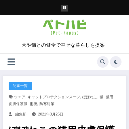
コ
ン
テ
ン
ツ
へ
ス
犬や猫との健全で幸せな暮らしを提案
キ
ッ
プ
記事一覧
,
,
,
,
ウエア
キャットプロテクションスーツ
ぽぽねこ
猫
猫用
,
,
皮膚保護服
術後
防寒対策
編集部
2021年3月25日