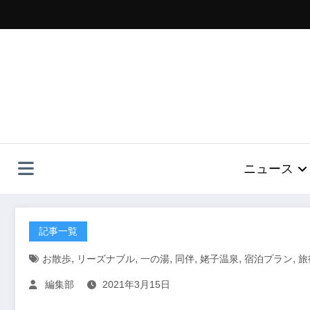
コ
ン
テ
ン
ツ
へ
ス
キ
ッ
プ
ニュース
記事一覧
,
,
,
,
,
,
お散歩
リーズナブル
一の湯
同伴
姥子温泉
宿泊プラン
旅
編集部
2021年3月15日