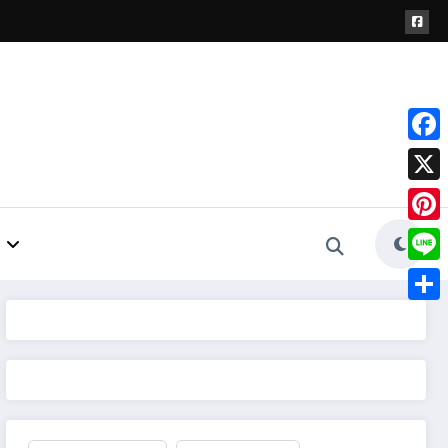
Face
X
Pinte
Line
Shar