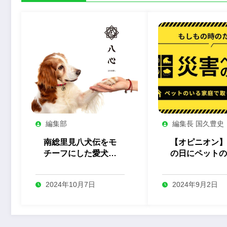
編集部
編集長 国久豊史
南総里見八犬伝をモ
【オピニオン】
チーフにした愛犬と
の日にペットの
オーナーのペアアク
家庭に求められ
セサリー「八心 -
助努力
2024年10月7日
2024年9月2日
Yashin- 」