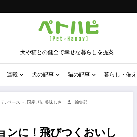
犬や猫との健全で幸せな暮らしを提案
連載
犬の記事
猫の記事
暮らし・備え
,
,
,
,
モテ
ペースト
国産
猫
美味しさ
編集部
ョンに！飛びつくおいし