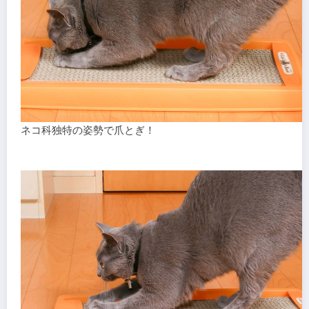
ネコ科独特の姿勢で爪とぎ！