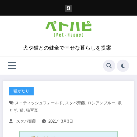
コ
ン
テ
ン
ツ
へ
ス
犬や猫との健全で幸せな暮らしを提案
キ
ッ
プ
猫がたり
,
,
,
スコティッシュフォールド
スタパ齋藤
ロシアンブルー
爪
,
,
とぎ
猫
猫写真
スタパ齋藤
2021年3月3日