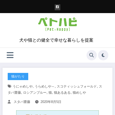
コ
ン
テ
ン
ツ
へ
ス
犬や猫との健全で幸せな暮らしを提案
キ
ッ
プ
猫がたり
,
,
,
うにゃめしや
うらめしや～
スコティッシュフォールド
ス
,
,
,
,
タパ齋藤
ロシアンブルー
猫
猫あるある
猫めしや
スタパ齋藤
2020年8月5日