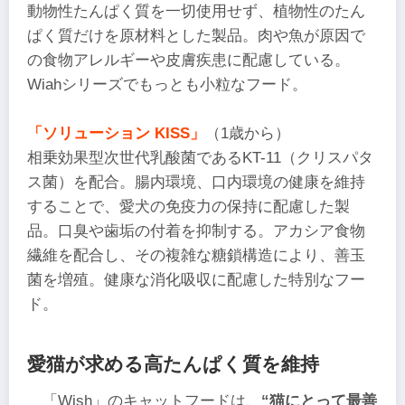
動物性たんぱく質を一切使用せず、植物性のたん
ぱく質だけを原材料とした製品。肉や魚が原因で
の食物アレルギーや皮膚疾患に配慮している。
Wiahシリーズでもっとも小粒なフード。
「ソリューション KISS」
（1歳から）
相乗効果型次世代乳酸菌であるKT-11（クリスパタ
ス菌）を配合。腸内環境、口内環境の健康を維持
することで、愛犬の免疫力の保持に配慮した製
品。口臭や歯垢の付着を抑制する。アカシア食物
繊維を配合し、その複雑な糖鎖構造により、善玉
菌を増殖。健康な消化吸収に配慮した特別なフー
ド。
愛猫が求める高たんぱく質を維持
「Wish」のキャットフードは、
“猫にとって最善