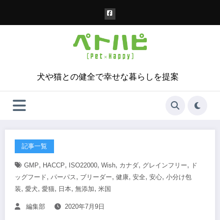
コ
ン
テ
ン
ツ
へ
ス
犬や猫との健全で幸せな暮らしを提案
キ
ッ
プ
記事一覧
,
,
,
,
,
,
GMP
HACCP
ISO22000
Wish
カナダ
グレインフリー
ド
,
,
,
,
,
,
ッグフード
パーパス
ブリーダー
健康
安全
安心
小分け包
,
,
,
,
,
装
愛犬
愛猫
日本
無添加
米国
編集部
2020年7月9日