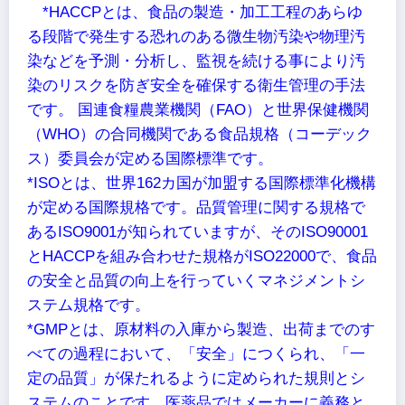
*HACCPとは、食品の製造・加工工程のあらゆ
る段階で発生する恐れのある微生物汚染や物理汚
染などを予測・分析し、監視を続ける事により汚
染のリスクを防ぎ安全を確保する衛生管理の手法
です。 国連食糧農業機関（FAO）と世界保健機関
（WHO）の合同機関である食品規格（コーデック
ス）委員会が定める国際標準です。
*ISOとは、世界162カ国が加盟する国際標準化機構
が定める国際規格です。品質管理に関する規格で
あるISO9001が知られていますが、そのISO90001
とHACCPを組み合わせた規格がISO22000で、食品
の安全と品質の向上を行っていくマネジメントシ
ステム規格です。
*GMPとは、原材料の入庫から製造、出荷までのす
べての過程において、「安全」につくられ、「一
定の品質」が保たれるように定められた規則とシ
ステムのことです。医薬品ではメーカーに義務と