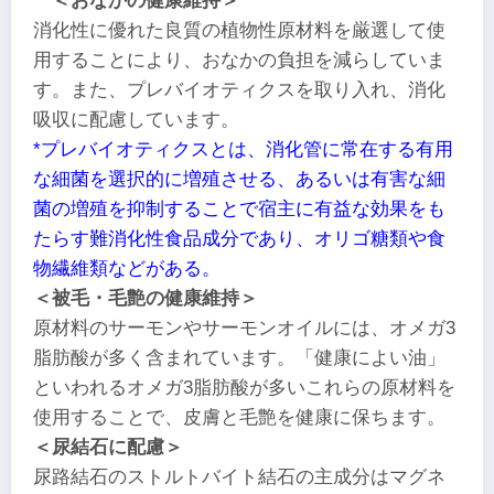
＜おなかの健康維持＞
消化性に優れた良質の植物性原材料を厳選して使
用することにより、おなかの負担を減らしていま
す。また、プレバイオティクスを取り入れ、消化
吸収に配慮しています。
*プレバイオティクスとは、消化管に常在する有用
な細菌を選択的に増殖させる、あるいは有害な細
菌の増殖を抑制することで宿主に有益な効果をも
たらす難消化性食品成分であり、オリゴ糖類や食
物繊維類などがある。
＜被毛・毛艶の健康維持＞
原材料のサーモンやサーモンオイルには、オメガ3
脂肪酸が多く含まれています。「健康によい油」
といわれるオメガ3脂肪酸が多いこれらの原材料を
使用することで、皮膚と毛艶を健康に保ちます。
＜尿結石に配慮＞
尿路結石のストルトバイト結石の主成分はマグネ