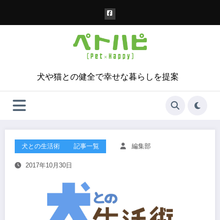
コ
ン
テ
ン
ツ
へ
ス
犬や猫との健全で幸せな暮らしを提案
キ
ッ
プ
犬との生活術
記事一覧
編集部
2017年10月30日