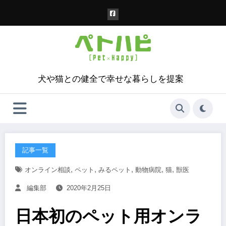
コ
ン
テ
ン
ツ
へ
ス
犬や猫との健全で幸せな暮らしを提案
キ
ッ
プ
記事一覧
,
,
,
,
,
オンライン相談
ペット
みるペット
動物病院
猫
獣医
編集部
2020年2月25日
日本初のペット用オンラ