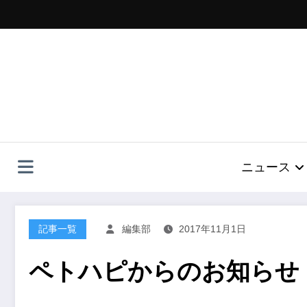
コ
ン
テ
ン
ツ
へ
ス
キ
ッ
プ
ニュース
記事一覧
編集部
2017年11月1日
ペトハピからのお知らせ