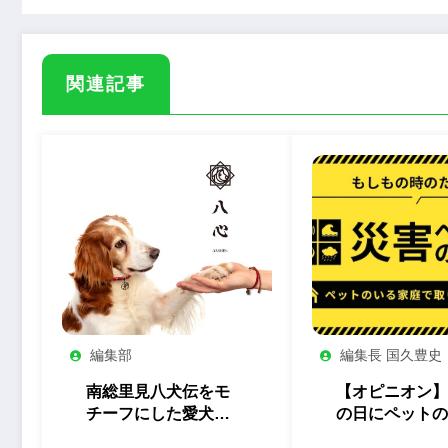
関連記事
編集部
編集長 国久豊史
南総里見八犬伝をモ
【オピニオン】
チーフにした愛犬と
の日にペットの
オーナーのペアアク
家庭に求められ