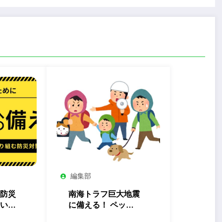
編集部
防災
南海トラフ巨大地震
いる
に備える！ ペット
る自
の命も守る防災対策