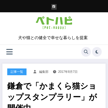
コ
ン
テ
ン
ツ
へ
ス
犬や猫との健全で幸せな暮らしを提案
キ
ッ
プ
記事一覧
編集部
2017年8月7日
鎌倉で「かまくら猫ショ
ップスタンプラリー」が