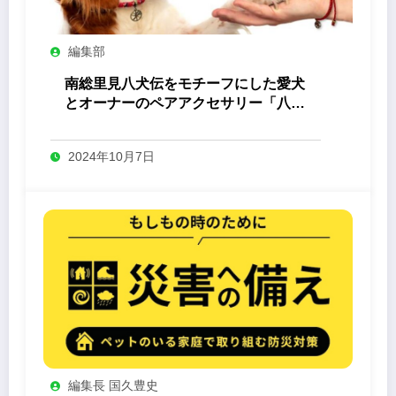
編集部
南総里見八犬伝をモチーフにした愛犬
とオーナーのペアアクセサリー「八心
-Yashin- 」
2024年10月7日
編集長 国久豊史