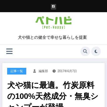
コ
ン
テ
ン
ツ
へ
ス
犬や猫との健全で幸せな暮らしを提案
キ
ッ
プ
記事一覧
編集部
2017年6月7日
犬や猫に最適。竹炭原料
の100%天然成分・無臭シ