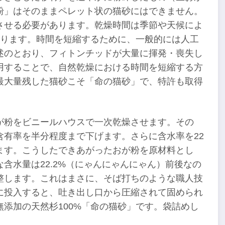
粉」はそのままペレット状の猫砂にはできません。
させる必要があります。乾燥時間は季節や天候によ
かります。時間を短縮するために、一般的には人工
述のとおり、フィトンチッドが大量に揮発・喪失し
用することで、自然乾燥における時間を短縮する方
最大量残した猫砂こそ「命の猫砂」で、特許も取得
が粉をビニールハウスで一次乾燥させます。その
有率を半分程度まで下げます。さらに含水率を22
ます。こうしたできあがったおが粉を原材料とし
含水量は22.2%（にゃんにゃんにゃん）前後なの
整します。これはまさに、そば打ちのような職人技
に投入すると、吐き出し口から圧縮されて固められ
添加の天然杉100%「命の猫砂」です。袋詰めし