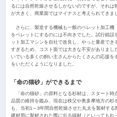
るには自然乾燥させるしかないのですが、それは
が大きく、商業面ではマイナスと考えられてきま
さらに、製造する機械も一般のペレット加工機
をペレットにするのには不向きでした。試行錯誤
ット加工マシンを自社で改良し、やっと量産でき
すぎるため、コスト面では大きな不安がありまし
いでいる多くの飼い主さんからたくさんの応援を
をいただくようになりました。
「命の猫砂」ができるまで
「命の猫砂」の原料となる杉材は、スタート時
品質の維持を鑑み、現在は秩父や奥多摩地方の杉を
も、当初1～3年間自然乾燥させた丸太を製材する
建材用に製材された際に出る端材（といってもれ