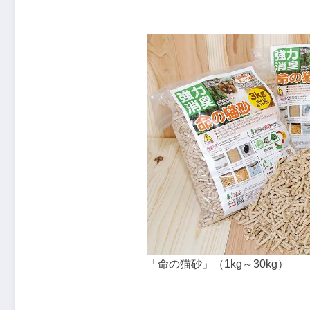
「命の猫砂」（1kg～30kg）