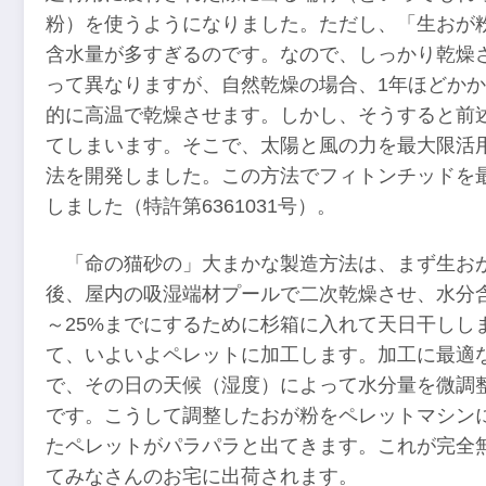
粉）を使うようになりました。ただし、「生おが
含水量が多すぎるのです。なので、しっかり乾燥
って異なりますが、自然乾燥の場合、1年ほどか
的に高温で乾燥させます。しかし、そうすると前
てしまいます。そこで、太陽と風の力を最大限活
法を開発しました。この方法でフィトンチッドを
しました（特許第6361031号）。
「命の猫砂の」大まかな製造方法は、まず生お
後、屋内の吸湿端材プールで二次乾燥させ、水分含
～25%までにするために杉箱に入れて天日干しし
て、いよいよペレットに加工します。加工に最適な
で、その日の天候（湿度）によって水分量を微調
です。こうして調整したおが粉をペレットマシン
たペレットがパラパラと出てきます。これが完全無
てみなさんのお宅に出荷されます。