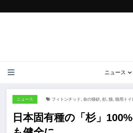
コ
ン
テ
ン
ツ
へ
ス
キ
ッ
プ
ニュース
,
,
,
,
ニュース
フィトンチッド
命の猫砂
杉
猫
猫用トイ
日本固有種の「杉」100
も健全に