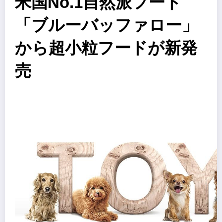
米国No.1自然派フード
「ブルーバッファロー」
から超小粒フードが新発
売