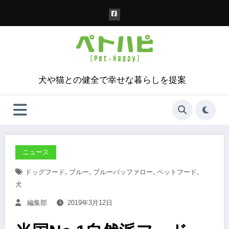
コ
ン
テ
ン
ツ
へ
ス
犬や猫との健全で幸せな暮らしを提案
キ
ッ
プ
ニュース
,
,
,
,
ドッグフード
ブルー
ブルーバッファロー
ペットフード
犬
編集部
2019年3月12日