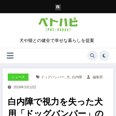
コ
ン
テ
ン
ツ
へ
ス
犬や猫との健全で幸せな暮らしを提案
キ
ッ
プ
,
,
ニュース
ドッグバンパー
犬
白内障
編集部
2019年3月12日
白内障で視力を失った犬
用「ドッグバンパー」の