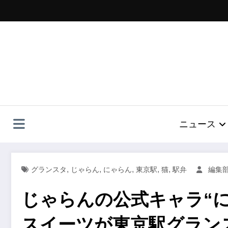
コ
ン
テ
ン
ツ
へ
ス
キ
ッ
プ
ニュース
,
,
,
,
,
グランスタ
じゃらん
にゃらん
東京駅
猫
駅弁
編集
じゃらんの公式キャラ“
スイーツが東京駅グラン