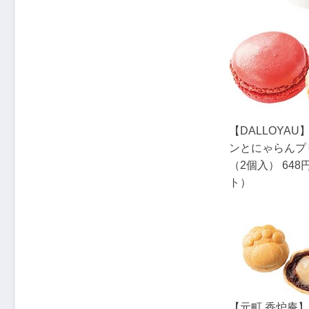
【DALLOYA
ンとにゃらんプ
（2個入） 648
ト）
【元町 香炉庵