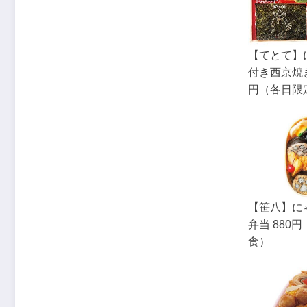
【てとて】
付き西京焼き
円（各日限
【笹八】に
弁当 880
食）