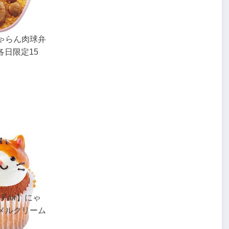
ゃらん肉球弁
（各日限定15
e Fair】にゃ
メルクリーム