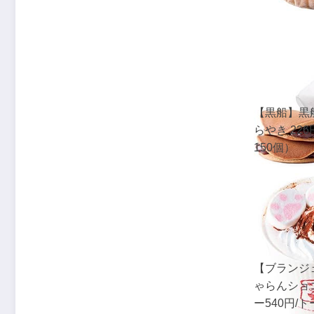
【黒船】黒
らやき 22
150個）
【ブランジ
ゃらんショ
ー540円/ト