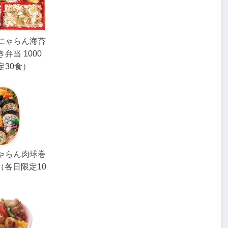
にゃらん海苔
弁当 1000
定30食）
ゃらん肉球巻
円（各日限定10