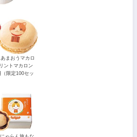
U】あまおうマカロ
リントマカロン
円（限定100セッ
】にゃらん旅もな