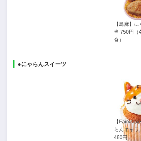
【鳥麻】に
当 750円
食）
●にゃらんスイーツ
【Fairycak
らんキャラ
480円