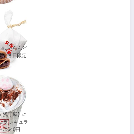
船にゃらんど
6円（各日限定
ェ浅野屋】に
コラ レギュラ
ール640円