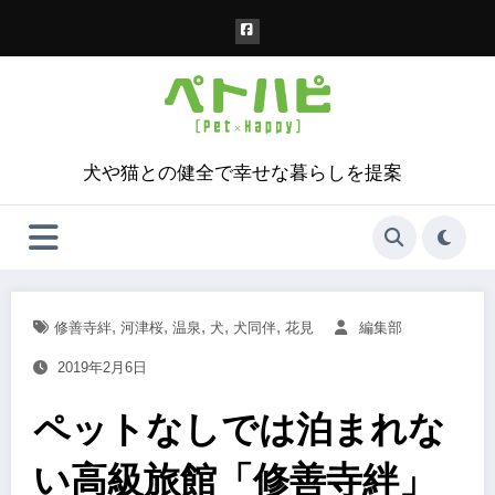
コ
ン
テ
ン
ツ
へ
ス
犬や猫との健全で幸せな暮らしを提案
キ
ッ
プ
,
,
,
,
,
修善寺絆
河津桜
温泉
犬
犬同伴
花見
編集部
2019年2月6日
ペットなしでは泊まれな
い高級旅館「修善寺絆」