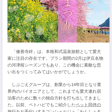
「修善寺絆」は、本格和式温泉旅館として愛犬
家に注目の存在です。プラン期間の2月は伊豆名物
の河津桜シーズンでもあり、この機会に素敵な思
い出をつくってみてはいかがでしょうか。
しぶごえグループは、創業から14年目となり業
界内のパイオニアとして、これまでも愛犬連れ宿
泊客のために数々の独自方針を打ち出してきまし
た。以前、ペトハピでもご紹介した
ペット同伴の
旅行をお手伝いするコンシェルジュ「わんしぇる