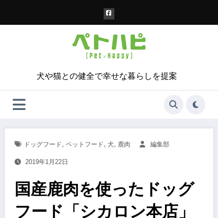
コ
ン
テ
ン
ツ
へ
ス
犬や猫との健全で幸せな暮らしを提案
キ
ッ
プ
,
,
,
ドッグフード
ペットフード
犬
鹿肉
編集部
2019年1月22日
国産鹿肉を使ったドッグ
フード「シカロン本店」