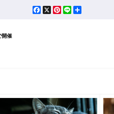
Facebook
X
Pinterest
Line
Share
で開催