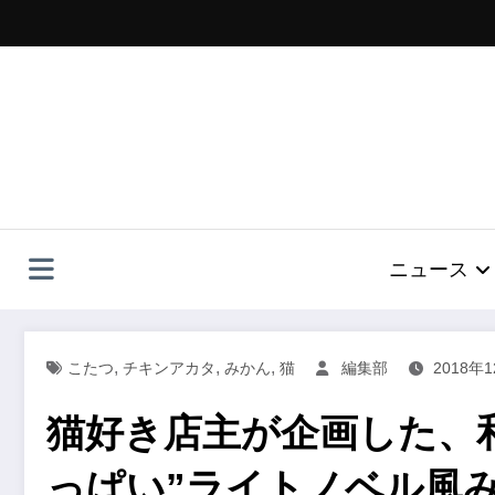
コ
ン
テ
ン
ツ
へ
ス
キ
ッ
プ
ニュース
,
,
,
こたつ
チキンアカタ
みかん
猫
編集部
2018年
猫好き店主が企画した、
っぱい”ライトノベル風