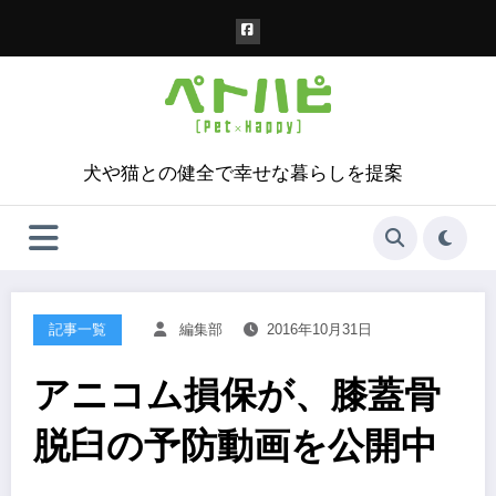
コ
ン
テ
ン
ツ
へ
ス
犬や猫との健全で幸せな暮らしを提案
キ
ッ
プ
記事一覧
編集部
2016年10月31日
アニコム損保が、膝蓋骨
脱臼の予防動画を公開中