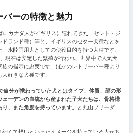
ーバーの特徴と魅力
半ばにカナダ人がイギリスに連れてきた、セント・ジ
ンドランド種）等と、イギリスのセター犬種などを
た。水陸両用犬としての使役目的を持つ犬種です。
が、現在は安定した繁殖が行われ、世界中で人気犬
家族の指示に忠実です。ほかのレトリーバー種より
も大好きな犬種です。
まで自分が携わっていた犬とはタイプ、体質、顔の形
ウェーデンの血統から産まれた子犬たちは、骨格構
あり、また角度を持っています」
と丸山ブリーダ
は細くて軽いといったイメージを持っている人が多