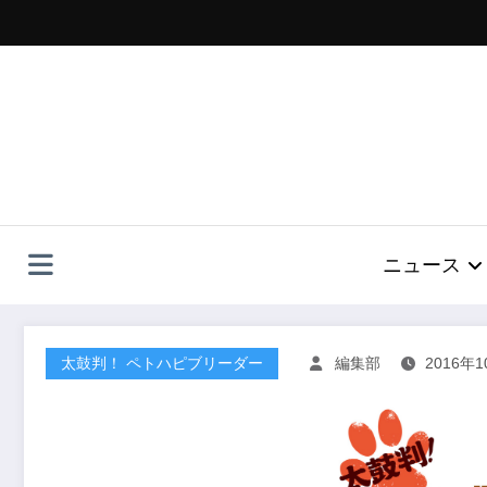
コ
ン
テ
ン
ツ
へ
ス
キ
ッ
プ
ニュース
太鼓判！ ペトハピブリーダー
編集部
2016年