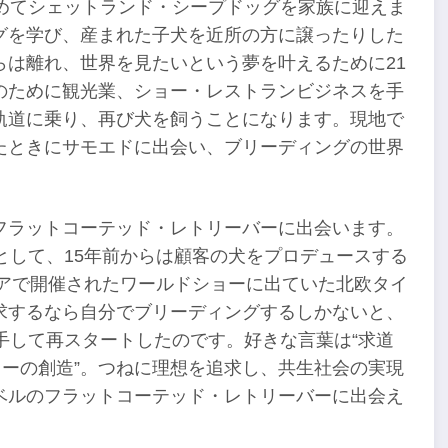
めてシェットランド・シープドッグを家族に迎えま
グを学び、産まれた子犬を近所の方に譲ったりした
は離れ、世界を見たいという夢を叶えるために21
のために観光業、ショー・レストランビジネスを手
軌道に乗り、再び犬を飼うことになります。現地で
たときにサモエドに出会い、ブリーディングの世界
フラットコーテッド・レトリーバーに出会います。
として、15年前からは顧客の犬をプロデュースする
リアで開催されたワールドショーに出ていた北欧タイ
求するなら自分でブリーディングするしかないと、
入手して再スタートしたのです。好きな言葉は“求道
ィーの創造”。つねに理想を追求し、共生社会の実現
ベルのフラットコーテッド・レトリーバーに出会え