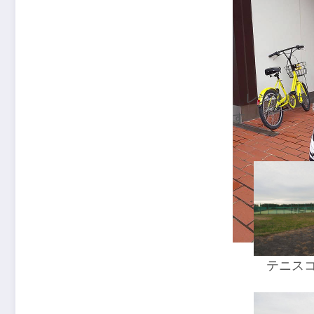
レンタルサ
す
テニス