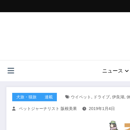
コ
ン
テ
ン
ツ
へ
ス
キ
ッ
プ
ニュース
,
,
,
犬旅・猫旅
連載
ウイペット
ドライブ
伊良湖
ペットジャーナリスト 阪根美果
2019年1月4日