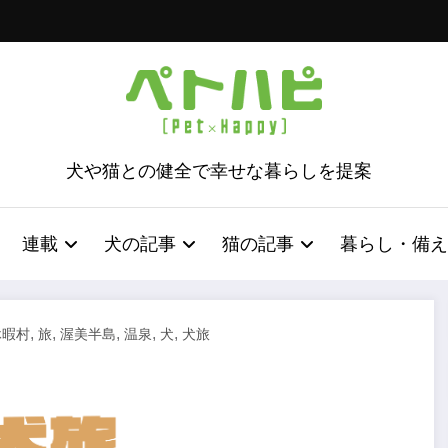
犬や猫との健全で幸せな暮らしを提案
連載
犬の記事
猫の記事
暮らし・備え
,
,
,
,
,
休暇村
旅
渥美半島
温泉
犬
犬旅