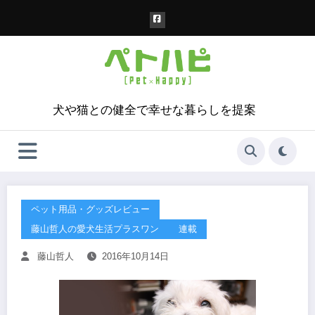
コ
ン
テ
ン
ツ
へ
ス
犬や猫との健全で幸せな暮らしを提案
キ
ッ
プ
ペット用品・グッズレビュー
藤山哲人の愛犬生活プラスワン
連載
藤山哲人
2016年10月14日