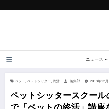
コ
ン
テ
ン
ツ
へ
ス
キ
ッ
プ
ニュース
,
,
ペット
ペットシッター
終活
編集部
2018年12月
ペットシッタースクール
で「ペットの終活」講座