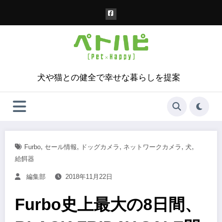
コ
ン
テ
ン
ツ
へ
ス
犬や猫との健全で幸せな暮らしを提案
キ
ッ
プ
,
,
,
,
,
Furbo
セール情報
ドッグカメラ
ネットワークカメラ
犬
給餌器
編集部
2018年11月22日
Furbo史上最大の8日間、