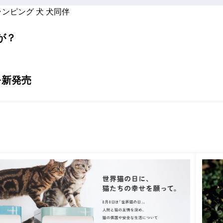
ランピング
犬
犬同伴
が？
を新発売