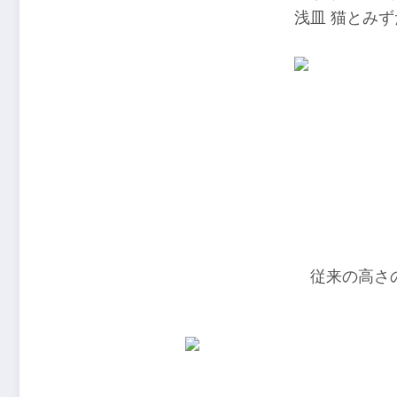
浅皿 猫とみ
従来の高さ