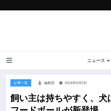
コ
ン
テ
ン
ツ
へ
ス
キ
ッ
プ
ニュース
記事一覧
編集部
2016年8月5日
飼い主は持ちやすく、犬
フードボールが新登場