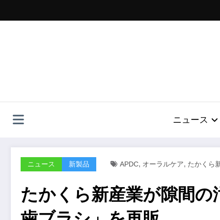
コ
ン
テ
ン
ツ
へ
ス
キ
ッ
プ
ニュース
,
,
ニュース
新製品
APDC
オーラルケア
たかくら
たかくら新産業が隙間の
歯ブラシ」を再販