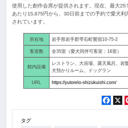
使用した創作会席が提供されます。現在、最大25
あたり15,675円から、30日前までの予約で愛犬
されています。
所在地
岩手県岩手郡雫石町鶯宿10-75-2
客室数
全35室（愛犬同伴可客室：16室）
レストラン、大浴場、露天風呂、岩
館内設備
犬預かりルーム、ドッグラン
URL
https://yutorelo-shizukuishi.com/
Face
X
タグ