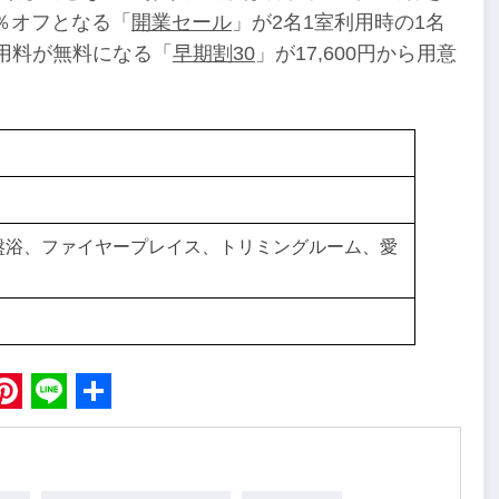
％オフとなる「
開業セール
」が2名1室利用時の1名
利用料が無料になる「
早期割30
」が17,600円から用意
盤浴、ファイヤープレイス、トリミングルーム、愛
book
Pinterest
Line
Share