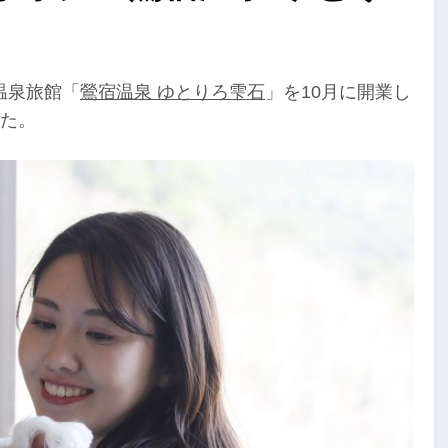
温泉旅館「
鶯宿温泉 ゆとりろ雫石
」を10月に開業し
した。