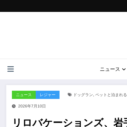
コ
ン
テ
ン
ツ
へ
ス
キ
ッ
プ
ニュース
,
ニュース
レジャー
ドッグラン
ペットと泊まれる
2026年7月10日
リロバケーションズ、岩