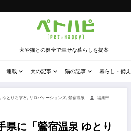
犬や猫との健全で幸せな暮らしを提案
連載
犬の記事
猫の記事
暮らし・備え
,
,
,
ゆとりろ雫石
リロバケーションズ
鶯宿温泉
編集部
手県に「鶯宿温泉 ゆとり