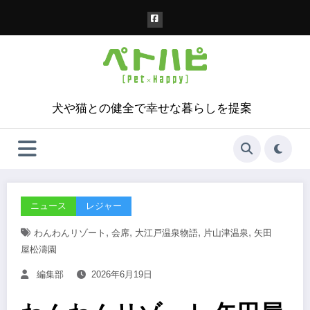
コ
ン
テ
ン
ツ
へ
ス
犬や猫との健全で幸せな暮らしを提案
キ
ッ
プ
ニュース
レジャー
,
,
,
,
わんわんリゾート
会席
大江戸温泉物語
片山津温泉
矢田
屋松濤園
編集部
2026年6月19日