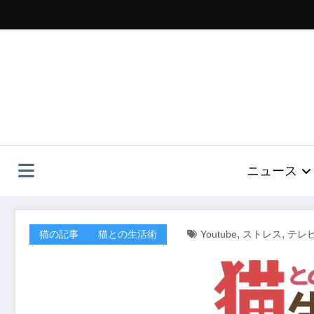
コ
ン
テ
ン
ツ
へ
ス
キ
ッ
プ
ニュース
,
,
猫の記事
猫との生活術
Youtube
ストレス
テレ