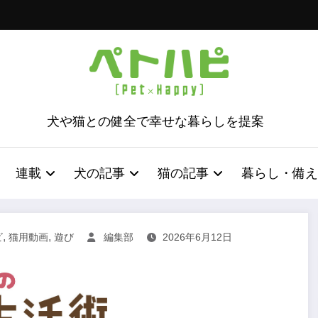
犬や猫との健全で幸せな暮らしを提案
連載
犬の記事
猫の記事
暮らし・備え
,
,
ビ
猫用動画
遊び
編集部
2026年6月12日