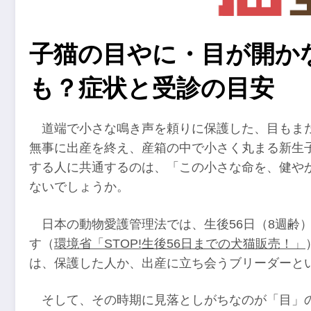
子猫の目やに・目が開か
も？症状と受診の目安
道端で小さな鳴き声を頼りに保護した、目もま
無事に出産を終え、産箱の中で小さく丸まる新生
する人に共通するのは、「この小さな命を、健や
ないでしょうか。
日本の動物愛護管理法では、生後56日（8週齢
す（
環境省「STOP!生後56日までの犬猫販売！」
は、保護した人か、出産に立ち会うブリーダーと
そして、その時期に見落としがちなのが「目」