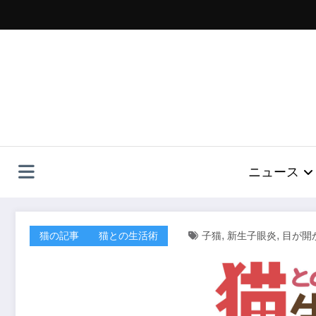
コ
ン
テ
ン
ツ
へ
ス
キ
ッ
プ
ニュース
,
,
猫の記事
猫との生活術
子猫
新生子眼炎
目が開