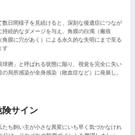
て数日間様子を見続けると、深刻な後遺症につなが
に持続的なダメージを与え、角膜の白濁（瘢痕
（角膜に穴があく）による永久的な失明にまで至る
ます
眼球癆」と呼ばれる状態に陥り、視覚を完全に失い
目の局所感染が全身感染（敗血症など）に発展し、
危険サイン
私たち飼い主が小さな異変にいち早く気づかなけれ