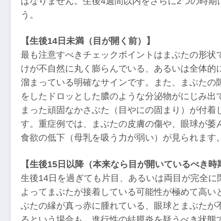
ばなりません。生後4週間以内をさらに2つの時期
う。
【生後14日未満（目が開く前）】
最も注意すべきチェックポイントはまぶたの形状
けが不自然に丸く膨らんでいる、あるいは全体的
溜まっている明確なサインです。また、まぶたの
をしたドロッとした膿のような分泌物がにじみ出
まった頑固なかさぶた（目やにの固まり）が付着
す。重症例では、まぶたの皮膚の傷や、眼球が萎
食欲の低下（母乳を吸う力が弱い）が見られます
【生後15日以降（本来なら目が開いているべき時
生後14日を過ぎても片目、あるいは両目が完全に
よってまぶたが接着している可能性が極めて高い
ぶたの縁が真っ赤に腫れている、眼球とまぶたが
るという場合も、進行性の結膜炎を疑うべき状態