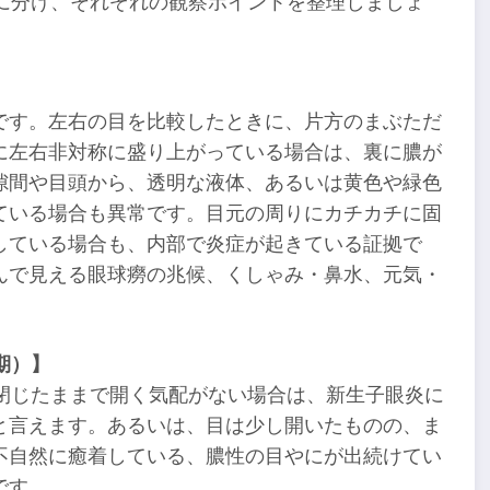
に分け、それぞれの観察ポイントを整理しましょ
です。左右の目を比較したときに、片方のまぶただ
に左右非対称に盛り上がっている場合は、裏に膿が
隙間や目頭から、透明な液体、あるいは黄色や緑色
ている場合も異常です。目元の周りにカチカチに固
している場合も、内部で炎症が起きている証拠で
んで見える眼球癆の兆候、くしゃみ・鼻水、元気・
。
期）】
閉じたままで開く気配がない場合は、新生子眼炎に
と言えます。あるいは、目は少し開いたものの、ま
不自然に癒着している、膿性の目やにが出続けてい
です。