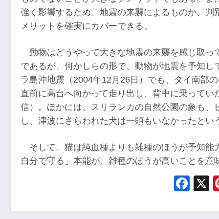
強く影響するため、地震の来襲によるものか、判
メリットを確実にカバーできる。
動物はどうやって大きな地震の来襲を感じ取っ
であるが、何かしらの形で、動物が地震を予知して
ラ島沖地震（2004年12月26日）でも、タイ南
直前に高台へ向かって走り出し、背中に乗ってい
信）。ほかには、スリランカの自然公園の象も、
し、津波にさらわれた犬は一頭もいなかったとい
そして、猫は純血種よりも雑種のほうが予知能
自分で守る」本能が、雑種のほうが高いことを意
Fac