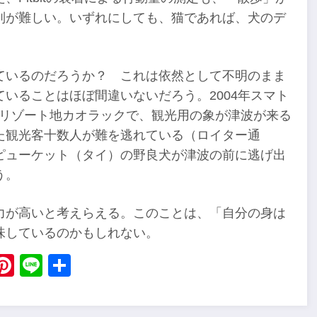
別が難しい。いずれにしても、猫であれば、犬のデ
ているのだろうか？ これは依然として不明のまま
いることはほぼ間違いないだろう。2004年スマト
部のリゾート地カオラックで、観光用の象が津波が来る
た観光客十数人が難を逃れている（ロイター通
ピューケット（タイ）の野良犬が津波の前に逃げ出
う。
力が高いと考えらえる。このことは、「自分の身は
味しているのかもしれない。
ebook
X
Pinterest
Line
Share