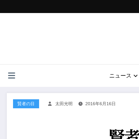
コ
ン
テ
ン
ツ
へ
ス
キ
ッ
プ
ニュース
賢者の目
太田光明
2016年6月16日