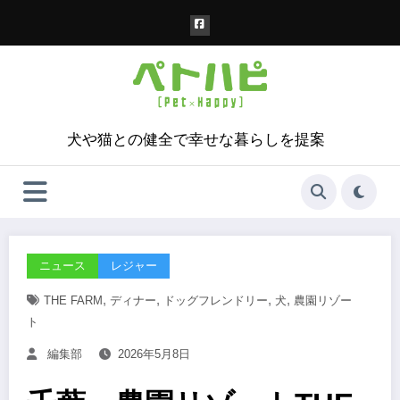
コ
ン
テ
ン
ツ
へ
ス
犬や猫との健全で幸せな暮らしを提案
キ
ッ
プ
ニュース
レジャー
,
,
,
,
THE FARM
ディナー
ドッグフレンドリー
犬
農園リゾー
ト
編集部
2026年5月8日