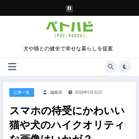
コ
ン
テ
ン
ツ
へ
ス
犬や猫との健全で幸せな暮らしを提案
キ
ッ
プ
記事一覧
編集部
2016年5月31日
スマホの待受にかわいい
猫や犬のハイクオリティ