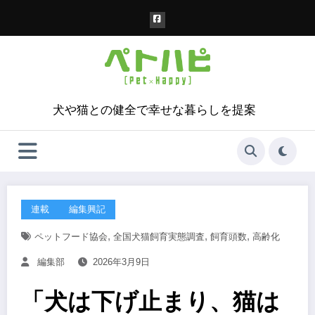
コ
ン
テ
ン
ツ
へ
ス
犬や猫との健全で幸せな暮らしを提案
キ
ッ
プ
連載
編集興記
,
,
,
ペットフード協会
全国犬猫飼育実態調査
飼育頭数
高齢化
編集部
2026年3月9日
「犬は下げ止まり、猫は