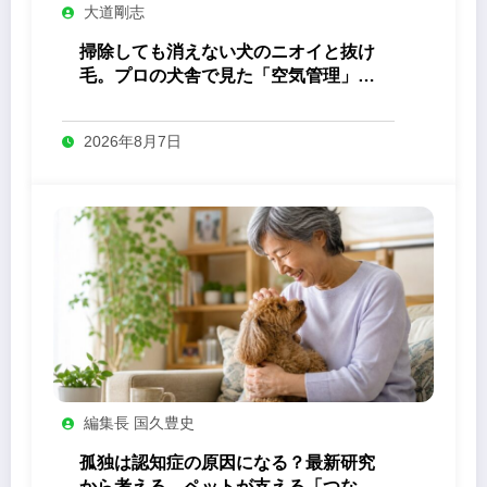
大道剛志
掃除しても消えない犬のニオイと抜け
毛。プロの犬舎で見た「空気管理」の
答え
2026年8月7日
編集長 国久豊史
孤独は認知症の原因になる？最新研究
から考える、ペットが支える「つなが