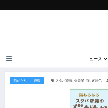
コ
ン
テ
ン
ツ
へ
ス
キ
ッ
プ
ニュース
,
,
,
猫がたり
連載
スタパ齋藤
保護猫
猫
迷彩色