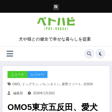
コ
ン
テ
ン
ツ
へ
ス
犬や猫との健全で幸せな暮らしを提案
キ
ッ
プ
ニュース
レジャー
,
,
,
,
OMO
ドッグラン
バレンタイン
星野リゾート
犬同伴
編集部
2026年1月29日
OMO5東京五反田、愛犬