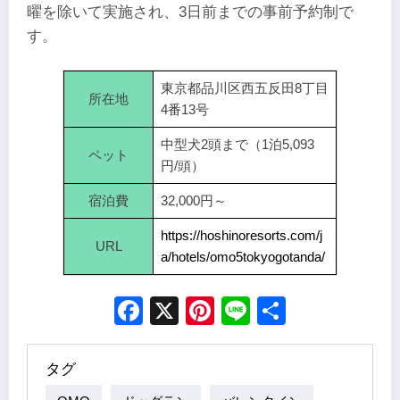
曜を除いて実施され、3日前までの事前予約制で
す。
東京都品川区西五反田8丁目
所在地
4番13号
中型犬2頭まで（1泊5,093
ペット
円/頭）
宿泊費
32,000円～
https://hoshinoresorts.com/j
URL
a/hotels/omo5tokyogotanda/
Facebook
X
Pinterest
Line
Share
タグ