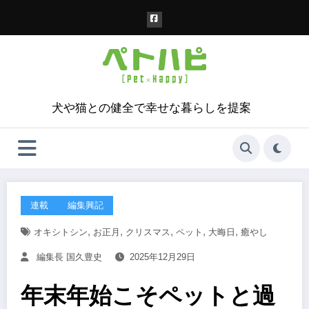
コ
ン
テ
ン
ツ
へ
ス
犬や猫との健全で幸せな暮らしを提案
キ
ッ
プ
連載
編集興記
,
,
,
,
,
オキシトシン
お正月
クリスマス
ペット
大晦日
癒やし
編集長 国久豊史
2025年12月29日
年末年始こそペットと過