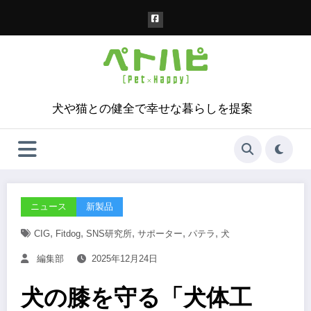
コ
ン
テ
ン
ツ
へ
ス
犬や猫との健全で幸せな暮らしを提案
キ
ッ
プ
ニュース
新製品
,
,
,
,
,
CIG
Fitdog
SNS研究所
サポーター
パテラ
犬
編集部
2025年12月24日
犬の膝を守る「犬体工