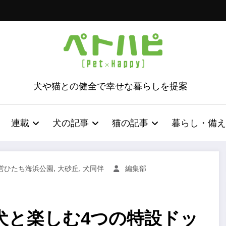
犬や猫との健全で幸せな暮らしを提案
連載
犬の記事
猫の記事
暮らし・備え
,
,
営ひたち海浜公園
大砂丘
犬同伴
編集部
犬と楽しむ4つの特設ドッ