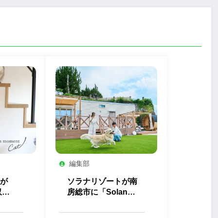
編集部
が
ソラナリゾートが南
収納
房総市に「Solana
ト」
Private Villa 南房
総」を開業