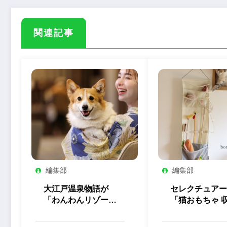
関連記事
編集部
編集部
大江戸温泉物語が
セレクチュアー
「わんわんリゾー
「猫おもちゃ 
ト」全5施設の屋内
ウォールポケッ
ドッグランをリニュ
を発売