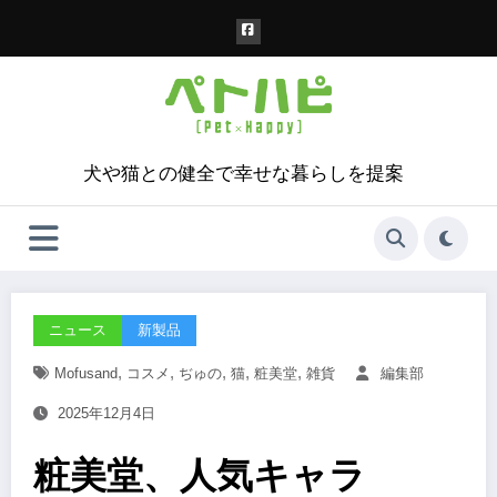
コ
ン
テ
ン
ツ
へ
ス
犬や猫との健全で幸せな暮らしを提案
キ
ッ
プ
ニュース
新製品
,
,
,
,
,
Mofusand
コスメ
ぢゅの
猫
粧美堂
雑貨
編集部
2025年12月4日
粧美堂、人気キャラ