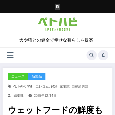
コ
ン
テ
ン
ツ
へ
ス
犬や猫との健全で幸せな暮らしを提案
キ
ッ
プ
ニュース
新製品
,
,
,
,
PET-AF07WH
エレコム
保冷
充電式
自動給餌器
編集部
2025年12月4日
ウェットフードの鮮度も