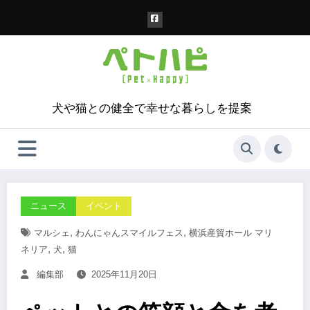
コ
ン
テ
ン
ツ
へ
ス
犬や猫との健全で幸せな暮らしを提案
キ
ッ
プ
ニュース
イベント
,
,
マルシェ
わんにゃんスマイルフェス
横浜産貿ホール マリ
,
,
ネリア
犬
猫
編集部
2025年11月20日