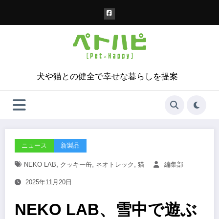
コ
ン
テ
ン
ツ
へ
ス
犬や猫との健全で幸せな暮らしを提案
キ
ッ
プ
ニュース
新製品
,
,
,
NEKO LAB
クッキー缶
ネオトレック
猫
編集部
2025年11月20日
NEKO LAB、雪中で遊ぶ