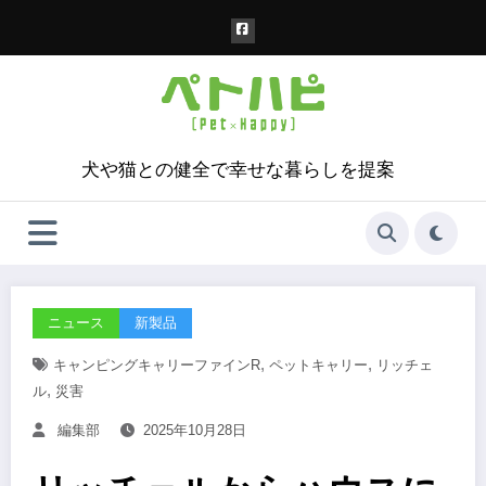
コ
ン
テ
ン
ツ
へ
ス
犬や猫との健全で幸せな暮らしを提案
キ
ッ
プ
ニュース
新製品
,
,
キャンピングキャリーファインR
ペットキャリー
リッチェ
,
ル
災害
編集部
2025年10月28日