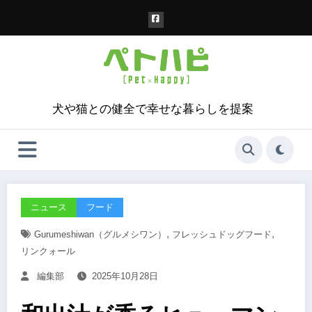
コ
ン
テ
ン
ツ
へ
ス
犬や猫との健全で幸せな暮らしを提案
キ
ッ
プ
ニュース
フード
,
,
Gurumeshiwan（グルメシワン）
フレッシュドッグフード
リンクォール
編集部
2025年10月28日