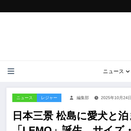
コ
ン
テ
ン
ツ
へ
ス
キ
ッ
プ
ニュース
ニュース
レジャー
編集部
2025年10月24
日本三景 松島に愛犬と
「LEMO」誕生 サイズ