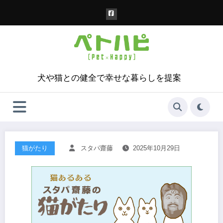
コ
ン
テ
ン
ツ
へ
ス
犬や猫との健全で幸せな暮らしを提案
キ
ッ
プ
猫がたり
スタパ齋藤
2025年10月29日