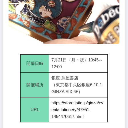
7月21日（月・祝）10:45～
開催日時
12:00
銀座 蔦屋書店
開催場所
（東京都中央区銀座6-10-1
GINZA SIX 6F）
https://store.tsite.jp/ginza/ev
URL
ent/stationery/47951-
1454470617.html