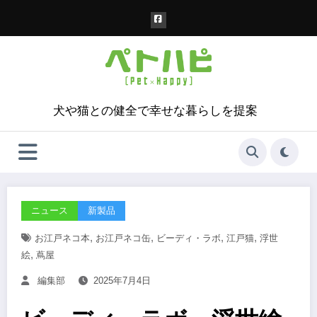
コ
ン
テ
ン
ツ
へ
ス
犬や猫との健全で幸せな暮らしを提案
キ
ッ
プ
ニュース
新製品
,
,
,
,
お江戸ネコ本
お江戸ネコ缶
ビーディ・ラボ
江戸猫
浮世
,
絵
蔦屋
編集部
2025年7月4日